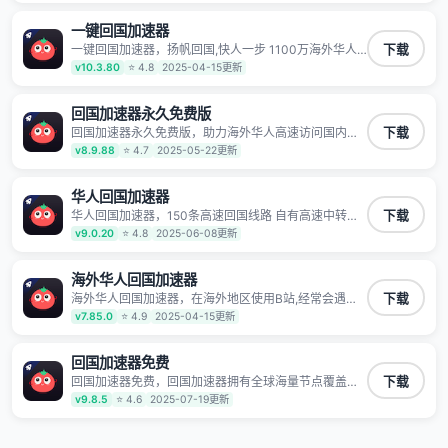
玩国服游戏、观看高清视频、听高品质音乐。
一键回国加速器
一键回国加速器，扬帆回国,快人一步 1100万海外华人
下载
都在用的音乐视频回国加速器 Android iOS Windows
v10.3.80
⭐ 4.8
2025-04-15更新
Mac TV VIP 支持多种加速场景 了解更多 看视频 全球高
速通道搭配第三方CDN节点,解锁加速腾讯视频、爱奇
艺、哔哩哔哩和优酷视频,在国外也能畅快追剧!
回国加速器永久免费版
回国加速器永久免费版，助力海外华人高速访问国内网
下载
络，快速开启国内各直播平台,解决国内视频、音乐卡顿
v8.9.88
⭐ 4.7
2025-05-22更新
问题；更能加速海量国服游戏，超低延迟稳定不掉线,畅
享国内网络！
华人回国加速器
华人回国加速器，150条高速回国线路 自有高速中转节
下载
点 无需注册 一键连接 提供高速线路 应用内直达视频音
v9.0.20
⭐ 4.8
2025-06-08更新
乐app,快人一步 应用模式 App互不干扰 不间断的隐私保
护 数据加密 隐私保护 保持高速同时确保数据不泄露 阻
止第三方对数据进行窃取和监听
海外华人回国加速器
海外华人回国加速器，在海外地区使用B站,经常会遇到B
下载
站地区版权限制/网络IP屏蔽,缓冲卡顿等问题,使用我们
v7.85.0
⭐ 4.9
2025-04-15更新
的哔哩哔哩专用回国VPN,可加速解决各类网络问题,一键
网络回国,全球智能专线为您提供最优线路,一对一技术客
服7*24小时服务。
回国加速器免费
回国加速器免费，回国加速器拥有全球海量节点覆盖，
下载
运营商专线不卡顿超稳定，专为海外华人和留学生打
v9.8.5
⭐ 4.6
2025-07-19更新
造，帮助海外华人免除地域限制，随时高速稳定低延迟
玩国服游戏、观看高清视频、听高品质音乐。