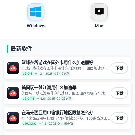
Windows
Mac
最新软件
篮球在线游戏在国外卡用什么加速器好
篮球在线游戏在国外卡用什么加速器好，回国加速器拥
下载
有全球海量节点覆盖，运营商专线不卡顿超稳定，专为
v8.9.5
⭐ 4.8
2025-03-12更新
海外华人和留学生打造，帮助海外华人免除地域限制，
随时高速稳定低延迟玩国服游戏、观看高清视频、听高
品质音乐。
美国玩一梦江湖用什么加速器
美国玩一梦江湖用什么加速器，回国加速器拥有全球海
下载
量节点覆盖，运营商专线不卡顿超稳定，专为海外华人
v8.0.45
⭐ 4.9
2025-02-28更新
和留学生打造，帮助海外华人免除地域限制，随时高速
稳定低延迟玩国服游戏、观看高清视频、听高品质音
乐。
在马来西亚用中信银行地区限制怎么办
在马来西亚用中信银行地区限制怎么办，150条高速回
下载
国线路 自有高速中转节点 无需注册 一键连接 提供高速
v10.3.80
⭐ 4.8
2025-04-15更新
线路 应用内直达视频音乐app,快人一步 应用模式 App互
不干扰 不间断的隐私保护 数据加密 隐私保护 保持高速