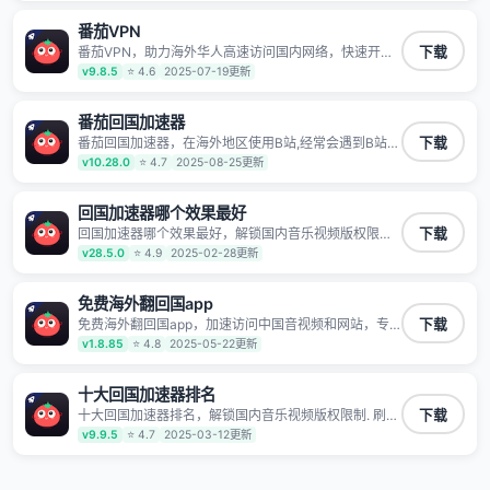
频服务，提供专业稳定的全球回国线路和游戏加速专
线。能加速访问优酷、爱奇艺、腾讯视频、B站、芒果
番茄VPN
TV、西瓜视频、QQ音乐、网易云音乐、酷狗音乐、YY
等主流网站应用解除限制，带你穿梭加速回国。目前已
番茄VPN，助力海外华人高速访问国内网络，快速开启
下载
有上百万用户，用户整体好评95%以上，一对一在线客
国内各直播平台,解决国内视频、音乐卡顿问题；更能加
v9.8.5
⭐ 4.6
2025-07-19更新
服支持，保障你的使用体验。
速海量国服游戏，超低延迟稳定不掉线,畅享国内网络！
番茄回国加速器
番茄回国加速器，在海外地区使用B站,经常会遇到B站地
下载
区版权限制/网络IP屏蔽,缓冲卡顿等问题,使用我们的哔
v10.28.0
⭐ 4.7
2025-08-25更新
哩哔哩专用回国VPN,可加速解决各类网络问题,一键网络
回国,全球智能专线为您提供最优线路,一对一技术客服
7*24小时服务。
回国加速器哪个效果最好
回国加速器哪个效果最好，解锁国内音乐视频版权限制.
下载
刷剧不卡，高清秒开. 有效降低国服游戏延迟. 提升国内
v28.5.0
⭐ 4.9
2025-02-28更新
主流应用访问速度 ; 独创加速黑科技 · 海量边缘. 动态多
线. 智能流控。
免费海外翻回国app
免费海外翻回国app，加速访问中国音视频和网站，专
下载
业回国加速器，帮你加速访问优酷、bilibili、腾讯视频、
v1.8.85
⭐ 4.8
2025-05-22更新
爱奇艺等，加速国服游戏，例如原神、阴阳师、和平精
英、使命召唤、天涯明月刀、一梦江湖、幻书启示录、
明日方舟、战双帕弥什、sky光·遇、另一个伊甸园等国
十大回国加速器排名
内各种服务,回国加速器致力于帮助海外华人和留学生、
十大回国加速器排名，解锁国内音乐视频版权限制. 刷剧
下载
港澳台地区用户提供最好的回国游戏和音乐视频加速服
不卡，高清秒开. 有效降低国服游戏延迟. 提升国内主流
v9.9.5
⭐ 4.7
2025-03-12更新
务，可以在海外或港澳台地区流畅加速国服游戏和音视
应用访问速度 ; 独创加速黑科技 · 海量边缘. 动态多线. 智
频服务，提供专业稳定的全球回国线路和游戏加速专
能流控。
线。能加速访问优酷、爱奇艺、腾讯视频、B站、芒果
TV、西瓜视频、QQ音乐、网易云音乐、酷狗音乐、YY