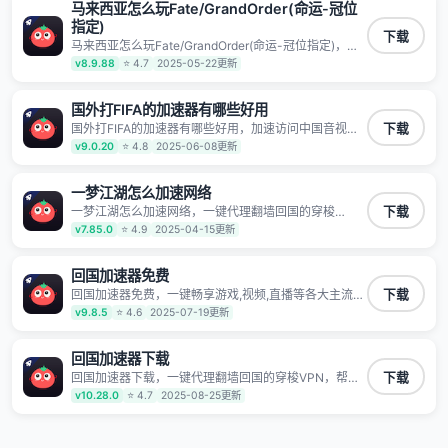
同时确保数据不泄露 阻止第三方对数据进行窃取和监听
马来西亚怎么玩Fate/GrandOrder(命运-冠位
指定)
下载
马来西亚怎么玩Fate/GrandOrder(命运-冠位指定)，助
力海外华人高速访问国内网络，快速开启国内各直播平
v8.9.88
⭐ 4.7
2025-05-22更新
台,解决国内视频、音乐卡顿问题；更能加速海量国服游
戏，超低延迟稳定不掉线,畅享国内网络！
国外打FIFA的加速器有哪些好用
国外打FIFA的加速器有哪些好用，加速访问中国音视频
下载
和网站，专业回国加速器，帮你加速访问优酷、bilibili、
v9.0.20
⭐ 4.8
2025-06-08更新
腾讯视频、爱奇艺等，加速国服游戏，例如原神、阴阳
师、和平精英、使命召唤、天涯明月刀、一梦江湖、幻
书启示录、明日方舟、战双帕弥什、sky光·遇、另一个
一梦江湖怎么加速网络
伊甸园等国内各种服务,回国加速器致力于帮助海外华人
一梦江湖怎么加速网络，一键代理翻墙回国的穿梭
下载
和留学生、港澳台地区用户提供最好的回国游戏和音乐
VPN，帮助海外华人留学生及港澳台地区用户破除地区
v7.85.0
⭐ 4.9
2025-04-15更新
视频加速服务，可以在海外或港澳台地区流畅加速国服
版权限制问题，一键降低游戏延迟，加速访问中国网
游戏和音视频服务，提供专业稳定的全球回国线路和游
站、游戏及应用。
戏加速专线。能加速访问优酷、爱奇艺、腾讯视频、B
回国加速器免费
站、芒果TV、西瓜视频、QQ音乐、网易云音乐、酷狗
音乐、YY等主流网站应用解除限制，带你穿梭加速回
回国加速器免费，一键畅享游戏,视频,直播等各大主流
下载
国。目前已有上百万用户，用户整体好评95%以上，一
App应用,视频加载极速不卡顿。人在海外听歌,玩国服游
v9.8.5
⭐ 4.6
2025-07-19更新
对一在线客服支持，保障你的使用体验。
戏 简单易用。
回国加速器下载
回国加速器下载，一键代理翻墙回国的穿梭VPN，帮助
下载
海外华人留学生及港澳台地区用户破除地区版权限制问
v10.28.0
⭐ 4.7
2025-08-25更新
题，一键降低游戏延迟，加速访问中国网站、游戏及应
用。