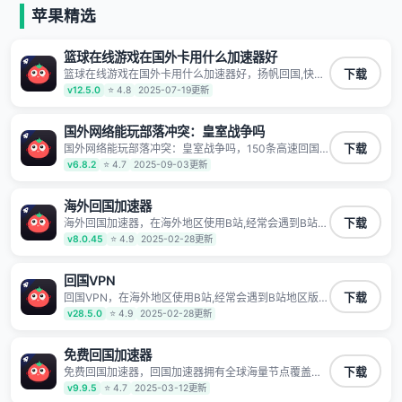
等主流网站应用解除限制，带你穿梭加速回国。目前已
苹果精选
有上百万用户，用户整体好评95%以上，一对一在线客
服支持，保障你的使用体验。
篮球在线游戏在国外卡用什么加速器好
篮球在线游戏在国外卡用什么加速器好，扬帆回国,快人
下载
一步 1100万海外华人都在用的音乐视频回国加速器
v12.5.0
⭐ 4.8
2025-07-19更新
Android iOS Windows Mac TV VIP 支持多种加速场景
了解更多 看视频 全球高速通道搭配第三方CDN节点,解
锁加速腾讯视频、爱奇艺、哔哩哔哩和优酷视频,在国外
国外网络能玩部落冲突：皇室战争吗
也能畅快追剧!
国外网络能玩部落冲突：皇室战争吗，150条高速回国
下载
线路 自有高速中转节点 无需注册 一键连接 提供高速线
v6.8.2
⭐ 4.7
2025-09-03更新
路 应用内直达视频音乐app,快人一步 应用模式 App互不
干扰 不间断的隐私保护 数据加密 隐私保护 保持高速同
时确保数据不泄露 阻止第三方对数据进行窃取和监听
海外回国加速器
海外回国加速器，在海外地区使用B站,经常会遇到B站地
下载
区版权限制/网络IP屏蔽,缓冲卡顿等问题,使用我们的哔
v8.0.45
⭐ 4.9
2025-02-28更新
哩哔哩专用回国VPN,可加速解决各类网络问题,一键网络
回国,全球智能专线为您提供最优线路,一对一技术客服
7*24小时服务。
回国VPN
回国VPN，在海外地区使用B站,经常会遇到B站地区版权
下载
限制/网络IP屏蔽,缓冲卡顿等问题,使用我们的哔哩哔哩
v28.5.0
⭐ 4.9
2025-02-28更新
专用回国VPN,可加速解决各类网络问题,一键网络回国,
全球智能专线为您提供最优线路,一对一技术客服7*24小
时服务。
免费回国加速器
免费回国加速器，回国加速器拥有全球海量节点覆盖，
下载
运营商专线不卡顿超稳定，专为海外华人和留学生打
v9.9.5
⭐ 4.7
2025-03-12更新
造，帮助海外华人免除地域限制，随时高速稳定低延迟