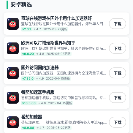
安卓精选
篮球在线游戏在国外卡用什么加速器好
篮球在线游戏在国外卡用什么加速器好，海外华人回国
下载
加速器,为境外华人解决海外怎么听歌?海外怎么看剧?海
v2.3.1
⭐ 4.7
2025-05-22更新
外怎么玩游戏不卡等境外难题,全球回国稳定国内节点,专
业、流畅加速让海外党们一键轻松回国,简单好用
欧洲可以打塔瑞斯世界吗知乎
欧洲可以打塔瑞斯世界吗知乎，精选全球好物针对海外
下载
华人、留学生和海外出差用户打造的一款高质量专属回
v9.0.20
⭐ 4.8
2025-06-08更新
国加速器,只要身处海外即可一键加速畅享国内网络:追剧
听歌、影音娱乐、游戏电竞、赛事直播、商务办公、炒
股等多场景的应用及网络加速
国外访问国内加速器
国外访问国内加速器，回国加速器拥有全球海量节点覆
下载
盖，运营商专线不卡顿超稳定，专为海外华人和留学生
v7.85.0
⭐ 4.9
2025-04-15更新
打造，帮助海外华人免除地域限制，随时高速稳定低延
迟玩国服游戏、观看高清视频、听高品质音乐。
番茄加速器手机版
番茄加速器手机版，加速访问中国音视频和网站，专业
下载
回国加速器，帮你加速访问优酷、bilibili、腾讯视频、爱
v10.3.80
⭐ 4.8
2025-04-15更新
奇艺等，加速国服游戏，例如原神、阴阳师、和平精
英、使命召唤、天涯明月刀、一梦江湖、幻书启示录、
明日方舟、战双帕弥什、sky光·遇、另一个伊甸园等国
番茄加速器
内各种服务,回国加速器致力于帮助海外华人和留学生、
番茄加速器，一键畅享游戏,视频,直播等各大主流App应
下载
港澳台地区用户提供最好的回国游戏和音乐视频加速服
用,视频加载极速不卡顿。人在海外听歌,玩国服游戏 简
v8.9.88
⭐ 4.7
2025-05-22更新
务，可以在海外或港澳台地区流畅加速国服游戏和音视
单易用。